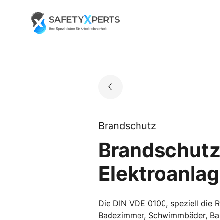
Skip
to
Go to landing page.
content
Brandschutz
Brandschutz
Elektroanla
Die DIN VDE 0100, speziell die R
Badezimmer, Schwimmbäder, Baust