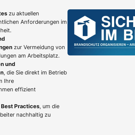
tes
zu aktuellen
htlichen Anforderungen im
heit.
nd
ngen
zur Vermeidung von
dungen am Arbeitsplatz.
en und
en
, die Sie direkt im Betrieb
m Ihre
men effizient
Best Practices
, um die
rbeiter nachhaltig zu