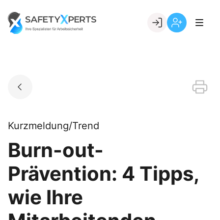
Skip
to
Go to landing page.
content
Willkommen
Registrierung
bei
per
SafetyXperts
Kundennumme
Kurzmeldung/Trend
Burn-out-
Prävention: 4 Tipps,
wie Ihre