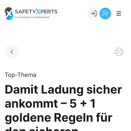
Skip
to
Go to landing page.
content
Willkommen
Registrierung
bei
per
SafetyXperts
Kundennumme
Top-Thema
Damit Ladung sicher
ankommt – 5 + 1
goldene Regeln für