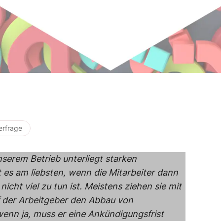
erfrage
nserem Betrieb unterliegt starken
es am liebsten, wenn die Mitarbeiter dann
cht viel zu tun ist. Meistens ziehen sie mit
f der Arbeitgeber den Abbau von
nn ja, muss er eine Ankündigungsfrist