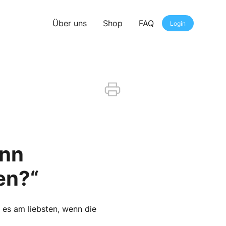
Über uns
Shop
FAQ
Login
ann
en?“
 es am liebsten, wenn die