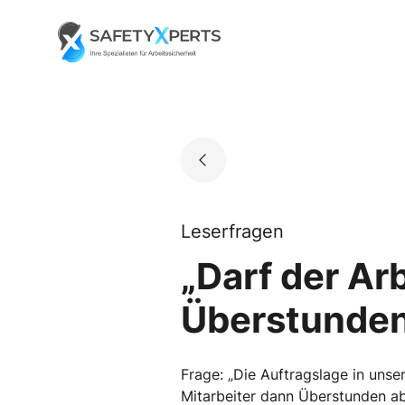
Skip
to
Go to landing page.
content
Leserfragen
„Darf der Ar
Überstunden
Frage: „Die Auftragslage in uns
Mitarbeiter dann Überstunden abb