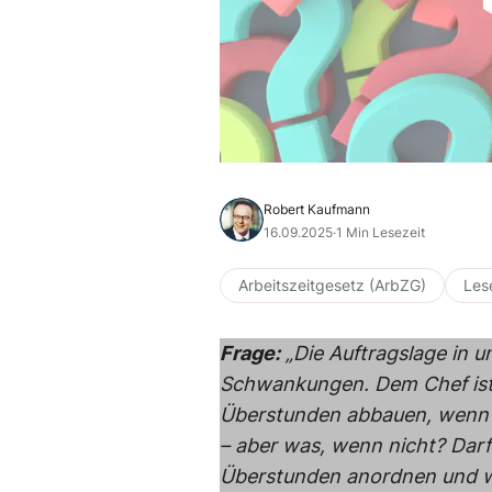
Robert Kaufmann
16.09.2025
·
1 Min Lesezeit
Arbeitszeitgesetz (ArbZG)
Les
Frage:
„Die Auftragslage in u
Schwankungen. Dem Chef ist 
Überstunden abbauen, wenn ni
– aber was, wenn nicht? Dar
Überstunden anordnen und we