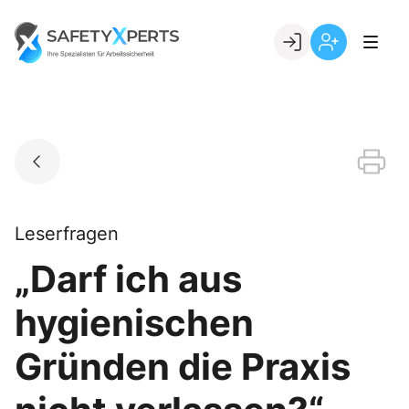
Skip
to
Go to landing page.
content
Willkommen
Registrierung
bei
per
SafetyXperts
Kundennumme
Leserfragen
„Darf ich aus
hygienischen
Gründen die Praxis