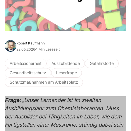
Robert Kaufmann
22.05.2026
·
1 Min Lesezeit
Arbeitssicherheit
Auszubildende
Gefahrstoffe
Gesundheitsschutz
Leserfrage
Schutzmaßnahmen am Arbeitsplatz
Frage:
„Unser Lernender ist im zweiten
Ausbildungsjahr zum Chemielaboranten. Muss
der Ausbilder bei Tätigkeiten im Labor, wie dem
Fertigstellen einer Messreihe, ständig dabei sein