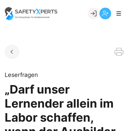
Skip
to
Go to landing page.
content
Willkommen
Registrierung
bei
per
SafetyXperts
Kundennumme
Leserfragen
„Darf unser
Lernender allein im
Labor schaffen,