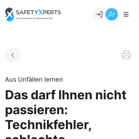
Skip
to
Go to landing page.
content
Willkommen
Registrierung
bei
per
SafetyXperts
Kundennumme
Aus Unfällen lernen
Das darf Ihnen nicht
passieren:
Technikfehler,