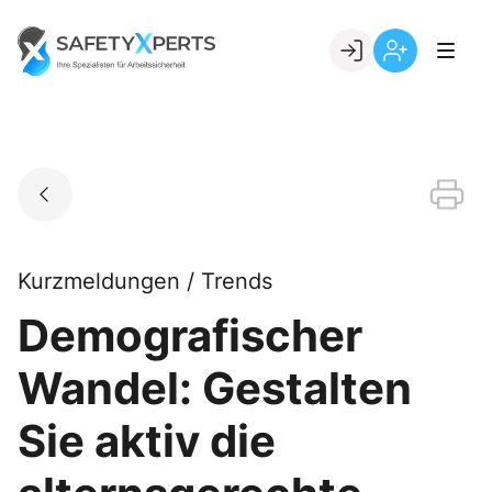
Skip
to
Go to landing page.
content
Willkommen
Registrierung
bei
per
SafetyXperts
Kundennumme
Kurzmeldungen / Trends
Demografischer
Wandel: Gestalten
Sie aktiv die