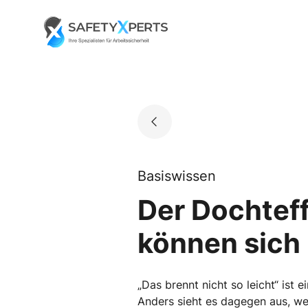
Skip
to
Go to landing page.
content
Basiswissen
Der Dochtef
können sich
„Das brennt nicht so leicht“ ist 
Anders sieht es dagegen aus, wen