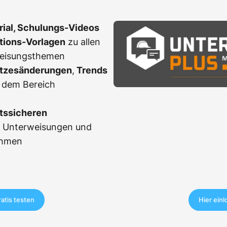
erial, Schulungs-Videos
ations-Vorlagen
zu allen
weisungsthemen
tzesänderungen
,
Trends
 dem Bereich
tssicheren
r Unterweisungen und
ahmen
ratis testen
Hier ein