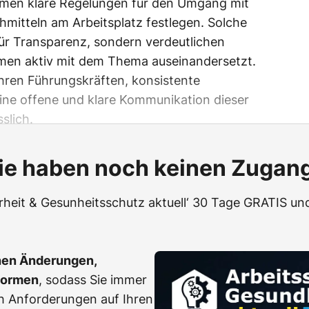
ehmen klare Regelungen für den Umgang mit
mitteln am Arbeitsplatz festlegen. Solche
 für Transparenz, sondern verdeutlichen
hmen aktiv mit dem Thema auseinandersetzt.
hren Führungskräften, konsistente
ine offene und klare Kommunikation dieser
slich.
ie haben noch keinen Zugan
erheit & Gesunheitsschutz aktuell‘ 30 Tage GRATIS und
hen Änderungen,
Normen
, sodass Sie immer
h Anforderungen auf Ihren