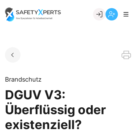
Skip
to
Go to landing page.
content
Willkommen
Registrierung
bei
per
SafetyXperts
Kundennumme
Brandschutz
DGUV V3:
Überflüssig oder
existenziell?