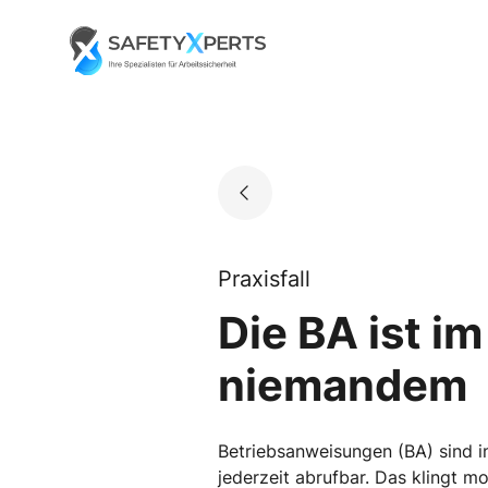
Skip
to
Go to landing page.
content
Praxisfall
Die BA ist im
niemandem
Betriebsanweisungen (BA) sind in 
jederzeit abrufbar. Das klingt mod