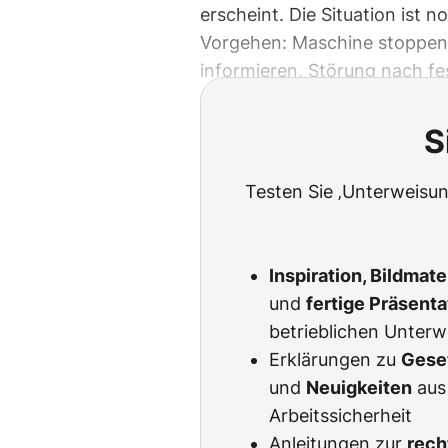
erscheint. Die Situation ist 
Vorgehen: Maschine stoppen,
informieren, Störung nach fe
S
Testen Sie ‚Unterweisun
Inspiration, Bildmat
und
fertige Präsent
betrieblichen Unter
Erklärungen zu
Gese
und
Neuigkeiten
aus
Arbeitssicherheit
Anleitungen zur
rech