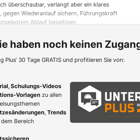
noch überschaubar, verlangt aber ein klares
 gegen Wiederanlauf sichern, Führungskraft
stgelegtem Ablauf beseitigen.
ie haben noch keinen Zugan
g Plus‘ 30 Tage GRATIS und profitieren Sie von:
erial, Schulungs-Videos
ations-Vorlagen
zu allen
weisungsthemen
tzesänderungen
,
Trends
 dem Bereich
tssicheren