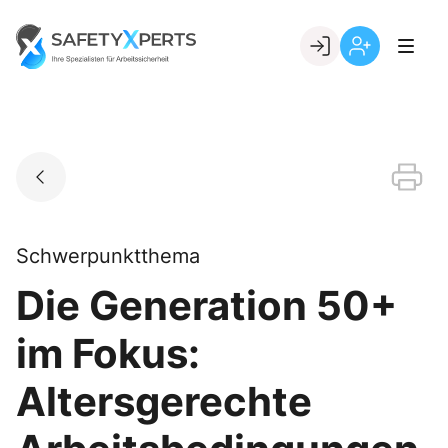
Skip
to
Go to landing page.
content
Willkommen
Registrierung
bei
per
SafetyXperts
Kundennumme
Schwerpunktthema
Die Generation 50+
im Fokus:
Altersgerechte