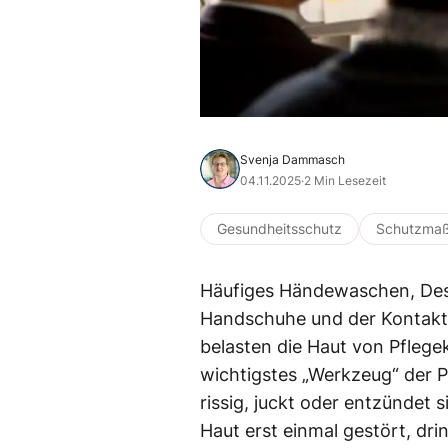
Svenja Dammasch
04.11.2025
·
2 Min Lesezeit
Gesundheitsschutz
Schutzmaß
Häufiges Händewaschen, Desin
Handschuhe und der Kontakt 
belasten die Haut von Pflege
wichtigstes „Werkzeug“ der Pf
rissig, juckt oder entzündet s
Haut erst einmal gestört, dr