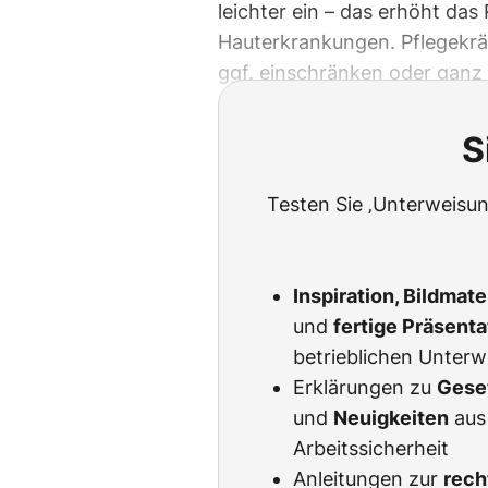
leichter ein – das erhöht das
Hauterkrankungen. Pflegekrä
ggf. einschränken oder ganz
S
Testen Sie ‚Unterweisun
Inspiration, Bildmat
und
fertige Präsent
betrieblichen Unter
Erklärungen zu
Gese
und
Neuigkeiten
aus
Arbeitssicherheit
Anleitungen zur
rech