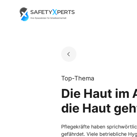
Skip
to
Go to landing page.
content
Top-Thema
Die Haut im 
die Haut geh
Pflegekräfte haben sprichwörtlic
gefährdet. Viele betriebliche H