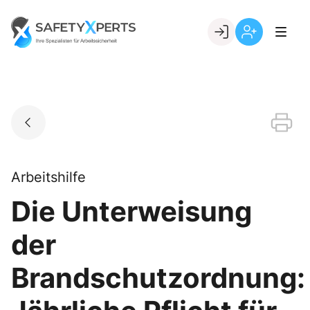
Skip
to
Go to landing page.
content
Willkommen
Registrierung
bei
per
SafetyXperts
Kundennumme
Arbeitshilfe
Die Unterweisung
der
Brandschutzordnung: