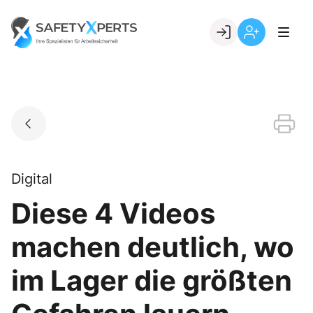
Skip
to
Go to landing page.
content
Willkommen
Registrierung
bei
per
SafetyXperts
Kundennumme
Digital
Diese 4 Videos
machen deutlich, wo
im Lager die größten