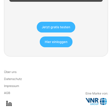
Jetzt gratis testen
Hier einloggen
Über uns
Datenschutz
Impressum
AGB
Eine Marke von:
G
l