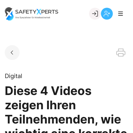
Skip
to
Go to landing page.
content
Willkommen
Registrierung
bei
per
SafetyXperts
Kundennumme
Digital
Diese 4 Videos
zeigen Ihren
Teilnehmenden, wie