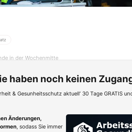
latz
ende in der Wochenmitte
ie haben noch keinen Zugan
erheit & Gesunheitsschutz aktuell‘ 30 Tage GRATIS und
hen Änderungen,
Normen
, sodass Sie immer