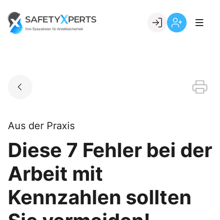
Skip
to
Go to landing page.
content
Willkommen
Registrierung
bei
per
SafetyXperts
Kundennumme
Aus der Praxis
Diese 7 Fehler bei der
Arbeit mit
Kennzahlen sollten