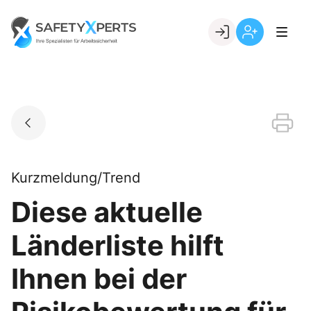
Skip
to
Go to landing page.
content
Willkommen
Registrierung
bei
per
SafetyXperts
Kundennumme
Kurzmeldung/Trend
Diese aktuelle
Länderliste hilft
Ihnen bei der