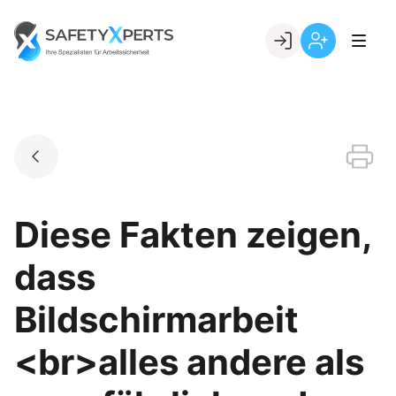
Skip
to
Go to landing page.
content
Willkommen
Registrierung
bei
per
SafetyXperts
Kundennumme
Diese Fakten zeigen,
dass
Bildschirmarbeit
<br>alles andere als