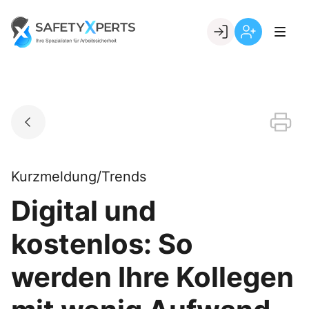
Skip
to
Go to landing page.
content
Willkommen
Registrierung
bei
per
SafetyXperts
Kundennumme
Kurzmeldung/Trends
Digital und
kostenlos: So
werden Ihre Kollegen