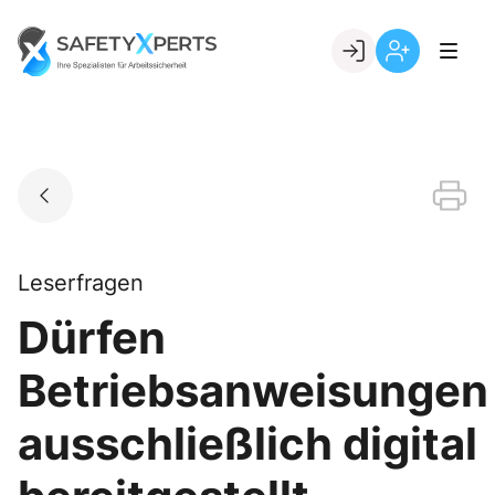
Skip
to
Go to landing page.
content
Willkommen
Registrierung
bei
per
SafetyXperts
Kundennumme
Leserfragen
Dürfen
Betriebsanweisungen
ausschließlich digital