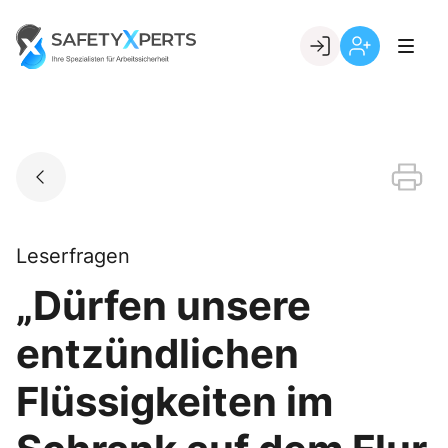
Skip
to
Go to landing page.
content
Willkommen
Registrierung
bei
per
SafetyXperts
Kundennumme
Leserfragen
„Dürfen unsere
entzündlichen
Flüssigkeiten im