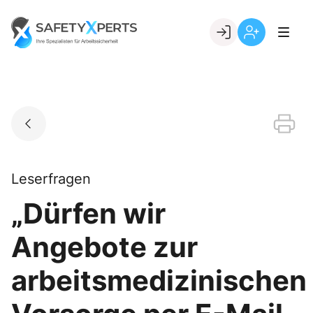
Skip
to
Go to landing page.
content
Willkommen
Registrierung
bei
per
SafetyXperts
Kundennumme
Leserfragen
„Dürfen wir
Angebote zur
arbeitsmedizinischen