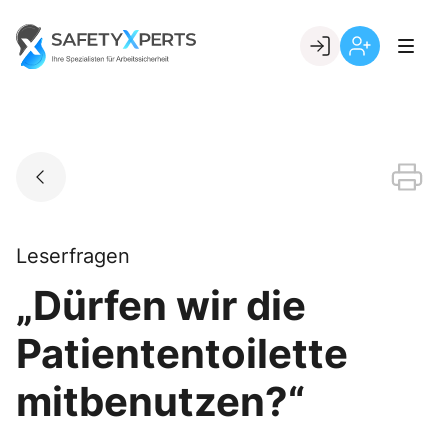
Skip
to
Go to landing page.
content
Willkommen
Registrierung
bei
per
SafetyXperts
Kundennumme
Leserfragen
„Dürfen wir die
Patiententoilette
mitbenutzen?“