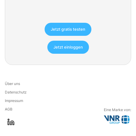
Jetzt gratis testen
Jetzt einloggen
Über uns
Datenschutz
Impressum
AGB
Eine Marke von:
G
l
o