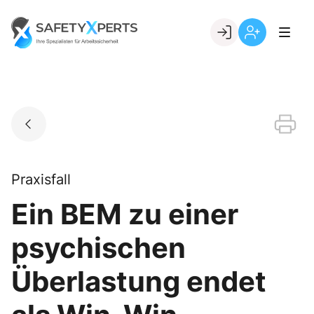
Skip
to
Go to landing page.
content
Willkommen
Registrierung
bei
per
SafetyXperts
Kundennumme
Praxisfall
Ein BEM zu einer
psychischen
Überlastung endet