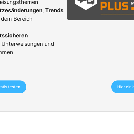
weisungsthemen
tzesänderungen
,
Trends
 dem Bereich
tssicheren
r Unterweisungen und
ahmen
ratis testen
Hier ein