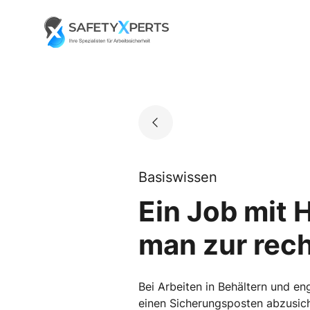
Skip
to
Go to landing page.
content
Basiswissen
Ein Job mit 
man zur rech
Bei Arbeiten in Behältern und en
einen Sicherungsposten abzusich