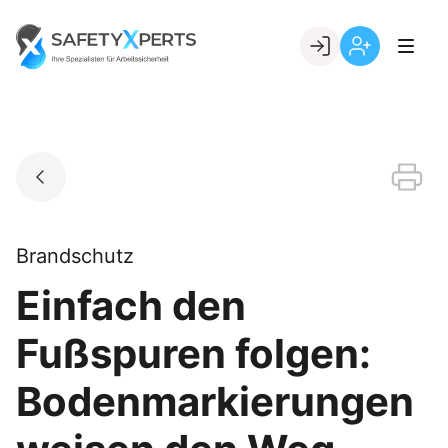
Skip
to
Go to landing page.
content
Willkommen
Registrierung
bei
per
SafetyXperts
Kundennumme
Brandschutz
Einfach den
Fußspuren folgen:
Bodenmarkierungen