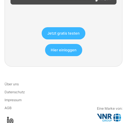
Jetzt gratis testen
Hier einloggen
Über uns
Datenschutz
Impressum
AGB
Eine Marke von:
G
l