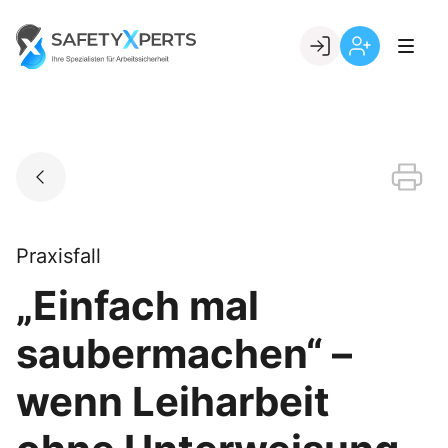
Skip
to
Go to landing page.
content
Willkommen
Registrierung
bei
per
SafetyXperts
Kundennumme
Praxisfall
„Einfach mal
saubermachen“ –
wenn Leiharbeit