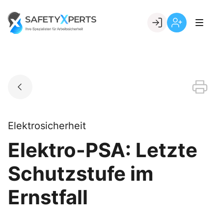
Skip
to
Go to landing page.
content
Willkommen
Registrierung
bei
per
SafetyXperts
Kundennumme
Elektrosicherheit
Elektro-PSA: Letzte
Schutzstufe im
Ernstfall