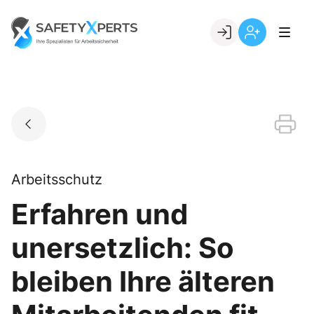
Skip
to
Go to landing page.
content
Willkommen
Registrierung
bei
per
SafetyXperts
Kundennumme
Arbeitsschutz
Erfahren und
unersetzlich: So
bleiben Ihre älteren