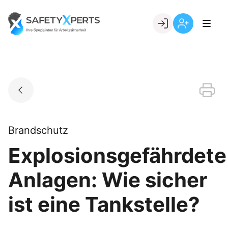
Skip
to
Go to landing page.
content
Willkommen
Registrierung
bei
per
SafetyXperts
Kundennumme
Brandschutz
Explosionsgefährdete
Anlagen: Wie sicher
ist eine Tankstelle?