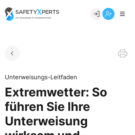
Skip
to
Go to landing page.
content
Willkommen
Registrierung
bei
per
SafetyXperts
Kundennumme
Unterweisungs-Leitfaden
Extremwetter: So
führen Sie Ihre
Unterweisung