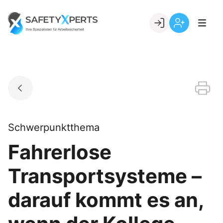
Skip
to
Go to landing page.
content
Willkommen
Registrierung
bei
per
SafetyXperts
Kundennumme
Schwerpunktthema
Fahrerlose
Transportsysteme –
darauf kommt es an,