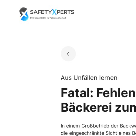
Skip
to
Go to landing page.
content
Aus Unfällen lernen
Fatal: Fehlen
Bäckerei zum
In einem Großbetrieb der Backwa
die eingeschränkte Sicht eines B