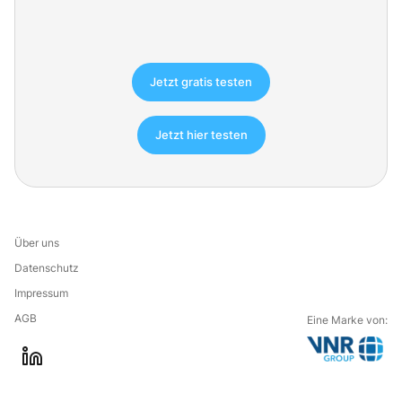
Jetzt gratis testen
Jetzt hier testen
Über uns
Datenschutz
Impressum
AGB
Eine Marke von:
G
l
o
i