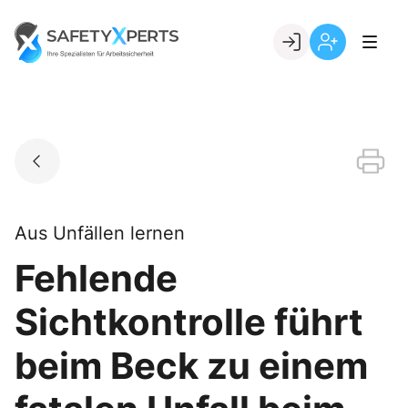
Skip
to
Go to landing page.
content
Willkommen
Registrierung
bei
per
SafetyXperts
Kundennumme
Aus Unfällen lernen
Fehlende
Sichtkontrolle führt
beim Beck zu einem