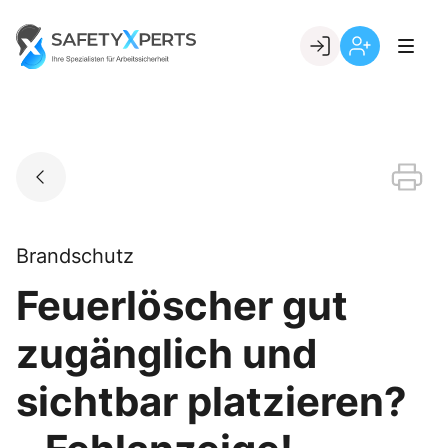
Skip
to
Go to landing page.
content
Willkommen
Registrierung
bei
per
SafetyXperts
Kundennumme
Brandschutz
Feuerlöscher gut
zugänglich und
sichtbar platzieren?