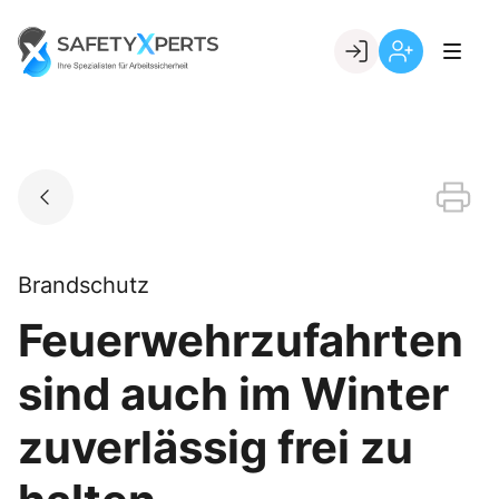
Skip
to
Go to landing page.
content
Willkommen
Registrierung
bei
per
SafetyXperts
Kundennumme
Brandschutz
Feuerwehrzufahrten
sind auch im Winter
zuverlässig frei zu