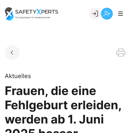
Skip
to
Go to landing page.
content
Willkommen
Registrierung
bei
per
SafetyXperts
Kundennumme
Aktuelles
Frauen, die eine
Fehlgeburt erleiden,
werden ab 1. Juni