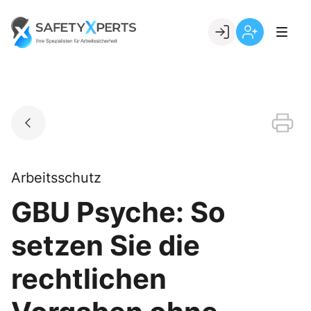
Skip
to
Go to landing page.
content
Willkommen
Registrierung
bei
per
SafetyXperts
Kundennumme
Arbeitsschutz
GBU Psyche: So
setzen Sie die
rechtlichen