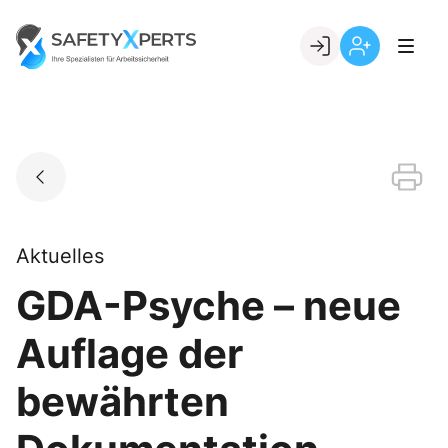
Skip
to
Go to landing page.
content
Willkommen
Registrierung
bei
per
SafetyXperts
Kundennumme
Aktuelles
GDA-Psyche – neue
Auflage der
bewährten