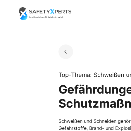
Skip
to
Go to landing page.
content
Top-Thema: Schweißen u
Gefährdunge
Schutzmaßn
Schweißen und Schneiden gehören 
Gefahrstoffe, Brand- und Explos