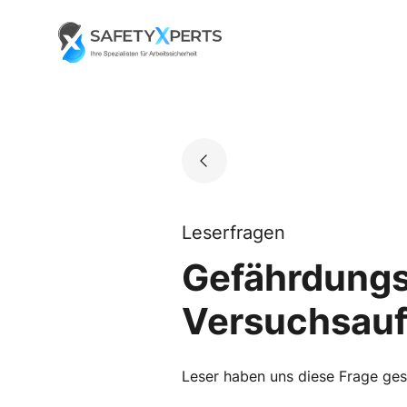
Skip
to
Go to landing page.
content
Leserfragen
Gefährdungs
Versuchsau
Leser haben uns diese Frage geste