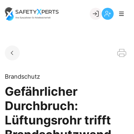
Skip
to
Go to landing page.
content
Willkommen
Registrierung
bei
per
SafetyXperts
Kundennumme
Brandschutz
Gefährlicher
Durchbruch:
Lüftungsrohr trifft