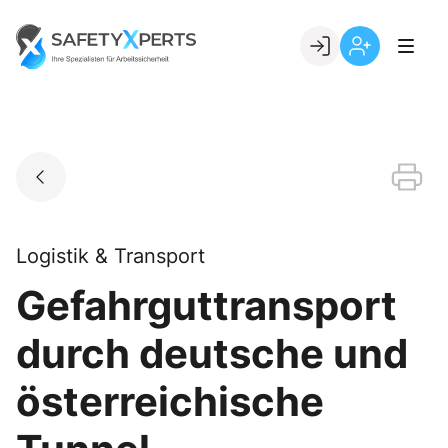
Skip
to
Go to landing page.
content
Willkommen
Registrierung
bei
per
SafetyXperts
Kundennumme
Logistik & Transport
Gefahrguttransport
durch deutsche und
österreichische