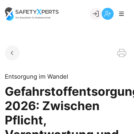
Skip
to
Go to landing page.
content
Willkommen
Registrierung
bei
per
SafetyXperts
Kundennumme
Entsorgung im Wandel
Gefahrstoffentsorgun
2026: Zwischen
Pflicht,