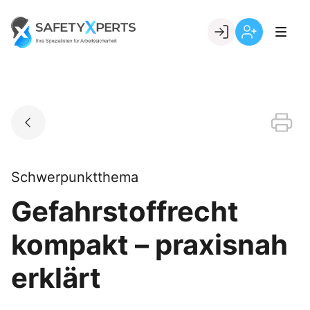
Skip
to
Go to landing page.
content
Willkommen
Registrierung
bei
per
SafetyXperts
Kundennumme
Schwerpunktthema
Gefahrstoffrecht
kompakt – praxisnah
erklärt