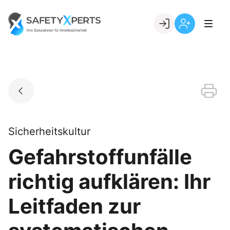
Skip
to
Go to landing page.
content
Willkommen
Registrierung
bei
per
SafetyXperts
Kundennumme
Sicherheitskultur
Gefahrstoffunfälle
richtig aufklären: Ihr
Leitfaden zur