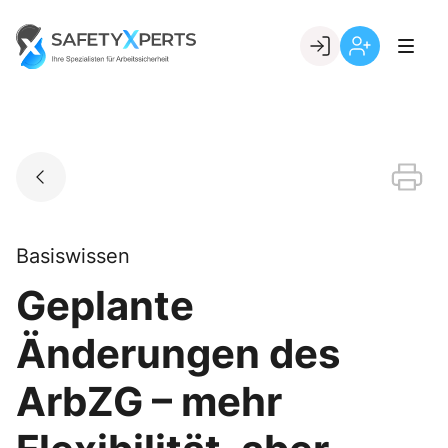
Skip
to
Go to landing page.
content
Willkommen
Registrierung
bei
per
SafetyXperts
Kundennumme
Basiswissen
Geplante
Änderungen des
ArbZG – mehr